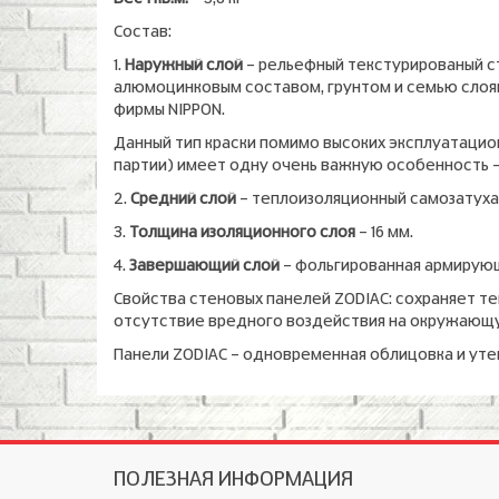
Состав:
1.
Наружный слой
– рельефный текстурированый ст
алюмоцинковым составом, грунтом и семью слоям
фирмы NIPPON.
Данный тип краски помимо высоких эксплуатационн
партии) имеет одну очень важную особенность 
2.
Средний слой
– теплоизоляционный самозатух
3.
Толщина изоляционного слоя
– 16 мм.
4.
Завершающий слой
– фольгированная армирующ
Свойства стеновых панелей ZODIAC: сохраняет те
отсутствие вредного воздействия на окружающ
Панели ZODIAC – одновременная облицовка и уте
ПОЛЕЗНАЯ ИНФОРМАЦИЯ