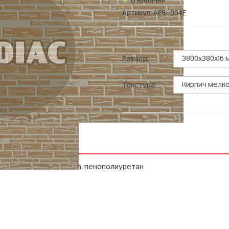
В наличии
Артикул: AE8-004E
Размер:
Текстура:
минизированная бумага, пенополиуретан