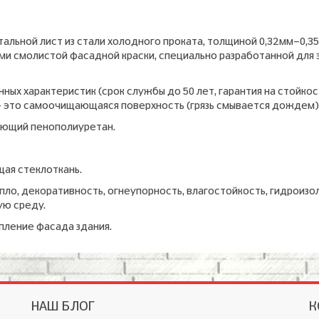
альной лист из стали холодного проката, толщиной 0,32мм-0,3
и смолистой фасадной краски, специально разработанной для 
ых характеристик (срок службы до 50 лет, гарантия на стойкост
– это самоочищающаяся поверхность (грязь смывается дождем)
ающий пенополиуретан.
ая стеклоткань.
пло, декоративность, огнеупорность, влагостойкость, гидроизо
ую среду.
пление фасада здания.
НАШ БЛОГ
К