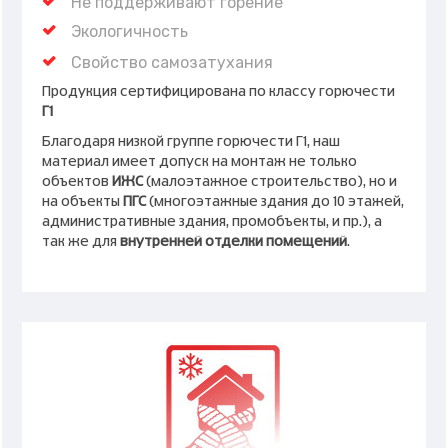
Не поддерживают горение
Экологичность
Свойство самозатухания
Продукция сертифицирована по классу горючести
Г1
Благодаря низкой группе горючести Г1, наш
материал имеет допуск на монтаж не только
объектов
ИЖС
(малоэтажное строительство), но и
на объекты
ПГС
(многоэтажные здания до 10 этажей,
административные здания, промобъекты, и пр.), а
так же для
внутренней отделки помещений
.